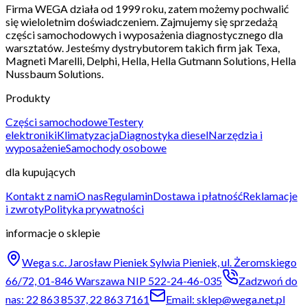
Firma WEGA działa od 1999 roku, zatem możemy pochwalić
się wieloletnim doświadczeniem. Zajmujemy się sprzedażą
części samochodowych i wyposażenia diagnostycznego dla
warsztatów. Jesteśmy dystrybutorem takich firm jak Texa,
Magneti Marelli, Delphi, Hella, Hella Gutmann Solutions, Hella
Nussbaum Solutions.
Produkty
Części samochodowe
Testery
elektroniki
Klimatyzacja
Diagnostyka diesel
Narzędzia i
wyposażenie
Samochody osobowe
dla kupujących
Kontakt z nami
O nas
Regulamin
Dostawa i płatność
Reklamacje
i zwroty
Polityka prywatności
informacje o sklepie
Wega s.c. Jarosław Pieniek Sylwia Pieniek, ul. Żeromskiego
66/72, 01-846 Warszawa NIP 522-24-46-035
Zadzwoń do
nas: 22 863 8537, 22 863 7161
Email: sklep@wega.net.pl