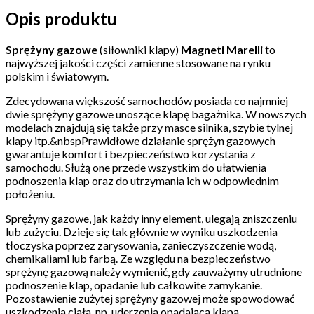
Opis produktu
Sprężyny gazowe
(siłowniki klapy)
Magneti Marelli
to
najwyższej jakości części zamienne stosowane na rynku
polskim i światowym.
Zdecydowana większość samochodów posiada co najmniej
dwie sprężyny gazowe unoszące klapę bagażnika. W nowszych
modelach znajdują się także przy masce silnika, szybie tylnej
klapy itp.&nbspPrawidłowe działanie sprężyn gazowych
gwarantuje komfort i bezpieczeństwo korzystania z
samochodu. Służą one przede wszystkim do ułatwienia
podnoszenia klap oraz do utrzymania ich w odpowiednim
położeniu.
Sprężyny gazowe, jak każdy inny element, ulegają zniszczeniu
lub zużyciu. Dzieje się tak głównie w wyniku uszkodzenia
tłoczyska poprzez zarysowania, zanieczyszczenie wodą,
chemikaliami lub farbą. Ze względu na bezpieczeństwo
sprężynę gazową należy wymienić, gdy zauważymy utrudnione
podnoszenie klap, opadanie lub całkowite zamykanie.
Pozostawienie zużytej sprężyny gazowej może spowodować
uszkodzenia ciała, np. uderzenia opadającą klapą,