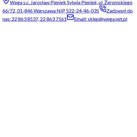
Wega s.c. Jarosław Pieniek Sylwia Pieniek, ul. Żeromskiego
66/72, 01-846 Warszawa NIP 522-24-46-035
Zadzwoń do
nas: 22 863 8537, 22 863 7161
Email: sklep@wega.net.pl