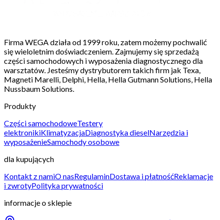
Firma WEGA działa od 1999 roku, zatem możemy pochwalić
się wieloletnim doświadczeniem. Zajmujemy się sprzedażą
części samochodowych i wyposażenia diagnostycznego dla
warsztatów. Jesteśmy dystrybutorem takich firm jak Texa,
Magneti Marelli, Delphi, Hella, Hella Gutmann Solutions, Hella
Nussbaum Solutions.
Produkty
Części samochodowe
Testery
elektroniki
Klimatyzacja
Diagnostyka diesel
Narzędzia i
wyposażenie
Samochody osobowe
dla kupujących
Kontakt z nami
O nas
Regulamin
Dostawa i płatność
Reklamacje
i zwroty
Polityka prywatności
informacje o sklepie