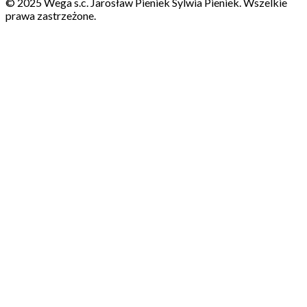
© 2025 Wega s.c. Jarosław Pieniek Sylwia Pieniek. Wszelkie
prawa zastrzeżone.