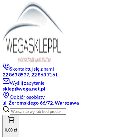
Skontaktuj się z nami
22 863 8537, 22 863 7161
Wyślij zapytanie
sklep@wega.net.pl
Odbiór osobisty
ul. Żeromskiego 66/72, Warszawa
0,00 zł