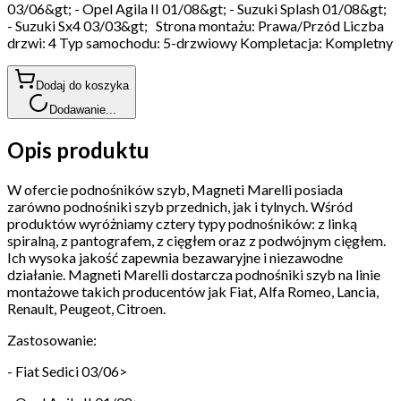
03/06&gt; - Opel Agila II 01/08&gt; - Suzuki Splash 01/08&gt;
- Suzuki Sx4 03/03&gt; Strona montażu: Prawa/Przód Liczba
drzwi: 4 Typ samochodu: 5-drzwiowy Kompletacja: Kompletny
Dodaj do koszyka
Dodawanie...
Opis produktu
W ofercie podnośników szyb, Magneti Marelli posiada
zarówno podnośniki szyb przednich, jak i tylnych. Wśród
produktów wyróżniamy cztery typy podnośników: z linką
spiralną, z pantografem, z cięgłem oraz z podwójnym cięgłem.
Ich wysoka jakość zapewnia bezawaryjne i niezawodne
działanie. Magneti Marelli dostarcza podnośniki szyb na linie
montażowe takich producentów jak Fiat, Alfa Romeo, Lancia,
Renault, Peugeot, Citroen.
Zastosowanie:
- Fiat Sedici 03/06>