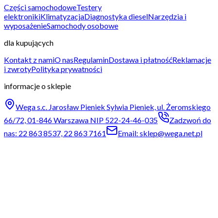
Części samochodowe
Testery
elektroniki
Klimatyzacja
Diagnostyka diesel
Narzędzia i
wyposażenie
Samochody osobowe
dla kupujących
Kontakt z nami
O nas
Regulamin
Dostawa i płatność
Reklamacje
i zwroty
Polityka prywatności
informacje o sklepie
Wega s.c. Jarosław Pieniek Sylwia Pieniek, ul. Żeromskiego
66/72, 01-846 Warszawa NIP 522-24-46-035
Zadzwoń do
nas: 22 863 8537, 22 863 7161
Email: sklep@wega.net.pl