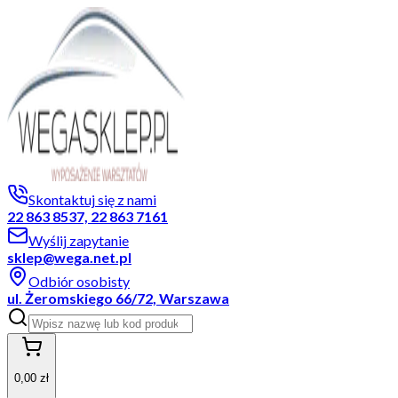
Skontaktuj się z nami
22 863 8537, 22 863 7161
Wyślij zapytanie
sklep@wega.net.pl
Odbiór osobisty
ul. Żeromskiego 66/72, Warszawa
0,00 zł