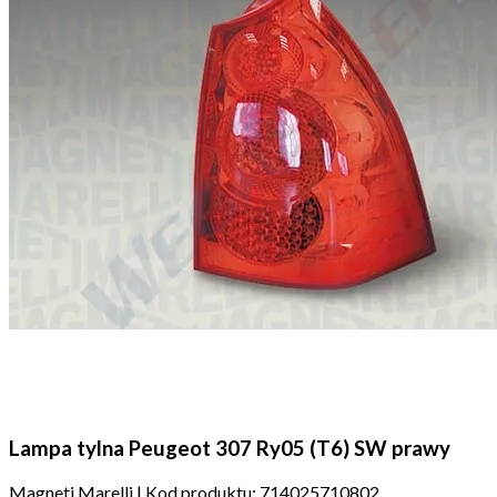
Lampa tylna Peugeot 307 Ry05 (T6) SW prawy
Magneti Marelli
|
Kod produktu:
714025710802