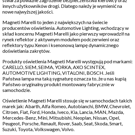
stwarza poważne zagrożenie bezpieczeństwa kierowcy oraz
innych użytkowników drogi. Dlatego należy je wymienić na
nowe najwyższej jakości.
Magneti Marelli to jeden z największych na świecie
producentów oświetlenia. Automotive Lighting, wchodzący w
skład koncernu Magneti Marelli jako pierwszy wprowadził na
rynek reflektor z aktywnym modułem podczerwieni oraz
reflektory typu Xenon i ksenonową lampę dynamicznego
doświetlania zakrętów.
Produkty oświetlenia Magneti Marelli występują pod markami:
CARELLO, SIEM, SEIMA, YORKA, AXO SCINTEX,
AUTOMOTIVE LIGHTING, VITALONI, BOSCH. Jeśli
Państwa lampa ma taką sygnaturę oznacza to, że u nas kupią
Państwo oryginalny produkt montowany fabrycznie w
samochodzie.
Oświetlenie Magneti Marelli stosuje się w samochodach takich
marek jak: Abarth, Alfa Romeo, Autobianchi, BMW, Chevrolet,
Citroen, Fiat, Ford, Honda, Iveco, Kia, Lancia, MAN, Mazda,
Mercedes-Benz, Mini, Mitsubishi, Neoplan, Nissan, Opel,
Peugeot, Porsche, Renault, Rover, Saab, Seat, Skoda, Smart,
Suzuki, Toyota, Volkswagen, Volvo.