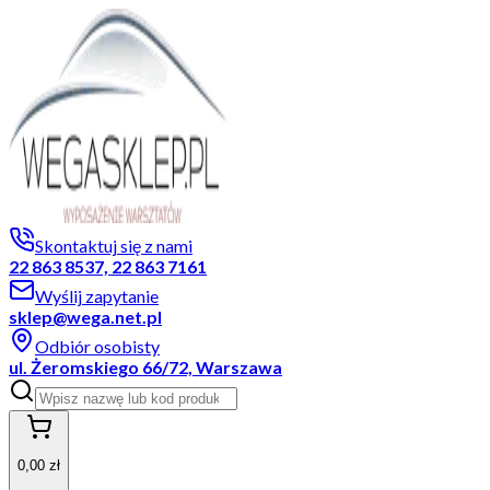
Skontaktuj się z nami
22 863 8537, 22 863 7161
Wyślij zapytanie
sklep@wega.net.pl
Odbiór osobisty
ul. Żeromskiego 66/72, Warszawa
0,00 zł