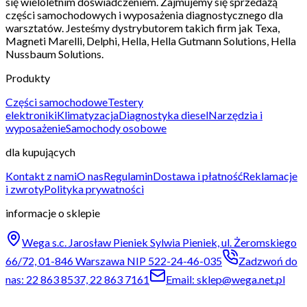
się wieloletnim doświadczeniem. Zajmujemy się sprzedażą
części samochodowych i wyposażenia diagnostycznego dla
warsztatów. Jesteśmy dystrybutorem takich firm jak Texa,
Magneti Marelli, Delphi, Hella, Hella Gutmann Solutions, Hella
Nussbaum Solutions.
Produkty
Części samochodowe
Testery
elektroniki
Klimatyzacja
Diagnostyka diesel
Narzędzia i
wyposażenie
Samochody osobowe
dla kupujących
Kontakt z nami
O nas
Regulamin
Dostawa i płatność
Reklamacje
i zwroty
Polityka prywatności
informacje o sklepie
Wega s.c. Jarosław Pieniek Sylwia Pieniek, ul. Żeromskiego
66/72, 01-846 Warszawa NIP 522-24-46-035
Zadzwoń do
nas: 22 863 8537, 22 863 7161
Email: sklep@wega.net.pl